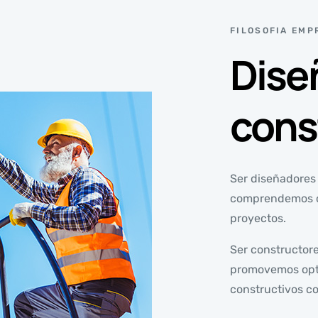
FILOSOFIA EMP
Dise
cons
Ser diseñadores 
comprendemos co
proyectos.
Ser constructore
promovemos opti
constructivos c