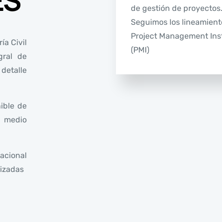
ES
de gestión de proyectos
Seguimos los lineamient
Project Management Inst
ía Civil
(PMI)
gral de
 detalle
ible de
l medio
acional
izadas