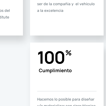
.
ser de la compañia y el vehiculo
os del
a la excelencia
itute
100
%
Cumplimiento
Hacemos lo posible para diseñar
y/o materializar con rigor técnico