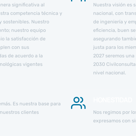
era significativa al
Nuestra visión es s
nuestra competencia técnica y
nacional, con tran
y sostenibles. Nuestro
de ingeniería y em
ento; nuestro equipo
eficiencia, buen se
io la satisfacción de
asegurando también
mplen con sus
justa para los mie
das de acuerdo a la
2027 seremos una 
cnológicas vigentes
2030 Civilconsulta
nivel nacional.
HONESTIDAD
emás. Es nuestra base para
nuestros clientes
Nos regimos por lo
expresamos con si